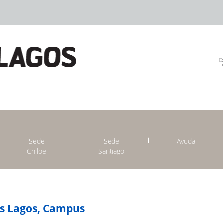
Sede
Sede
Ayuda
Chiloe
Santiago
os Lagos, Campus