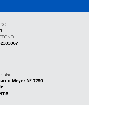
EXO
67
LEFONO
)2333067
icular
ardo Meyer N° 3280
le
orno