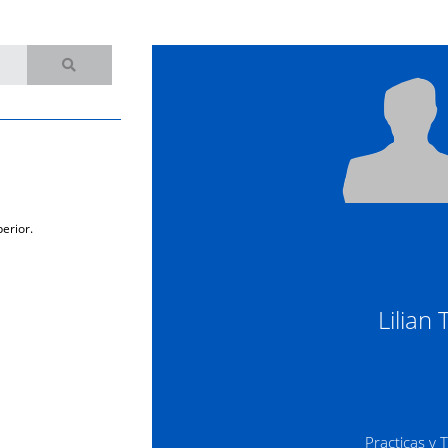
erior.
Lilian 
Practicas y 