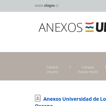
Campus
Campus
Osorno
Puerto montt
Anexos Universidad de L
Osorno