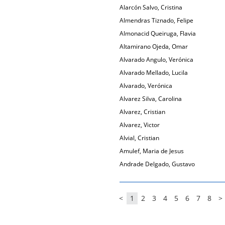
Alarcón Salvo, Cristina
Almendras Tiznado, Felipe
Almonacid Queiruga, Flavia
Altamirano Ojeda, Omar
Alvarado Angulo, Verónica
Alvarado Mellado, Lucila
Alvarado, Verónica
Alvarez Silva, Carolina
Alvarez, Cristian
Alvarez, Victor
Alvial, Cristian
Amulef, Maria de Jesus
Andrade Delgado, Gustavo
<
1
2
3
4
5
6
7
8
>