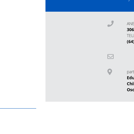
AN
30
TE
(64
part
Edu
Chi
Os