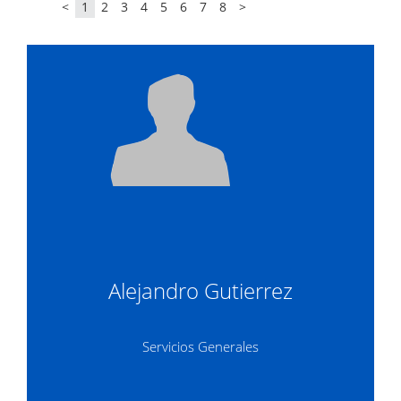
<
1
2
3
4
5
6
7
8
>
Alejandro Gutierrez
Servicios Generales