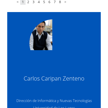
<
1
2
3
4
5
6
7
8
>
Carlos Caripan Zenteno
Dirección de Informática y Nuevas Tecnologías
Universidad de Los Lagos