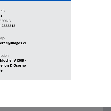
EXO
13
LEFONO
) 2333313
bajo
ert.s@ulagos.cl
eccion
hlocher #1305 -
ellon D Osorno
le