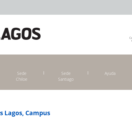
Sede
Sede
Ayuda
Chiloe
Santiago
os Lagos, Campus