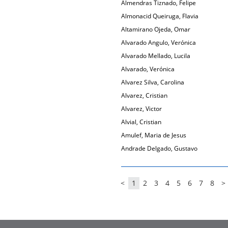
Almendras Tiznado, Felipe
Almonacid Queiruga, Flavia
Altamirano Ojeda, Omar
Alvarado Angulo, Verónica
Alvarado Mellado, Lucila
Alvarado, Verónica
Alvarez Silva, Carolina
Alvarez, Cristian
Alvarez, Victor
Alvial, Cristian
Amulef, Maria de Jesus
Andrade Delgado, Gustavo
<
1
2
3
4
5
6
7
8
>