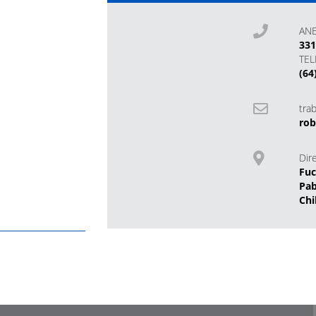
AN
33
TE
(64
tra
rob
Dir
Fuc
Pab
Chi