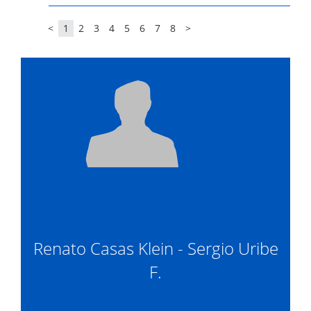
<
1
2
3
4
5
6
7
8
>
Renato Casas Klein - Sergio Uribe
F.