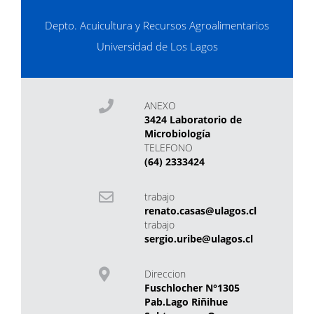
Depto. Acuicultura y Recursos Agroalimentarios
Universidad de Los Lagos
ANEXO
3424 Laboratorio de
Microbiología
TELEFONO
(64) 2333424
trabajo
renato.casas@ulagos.cl
trabajo
sergio.uribe@ulagos.cl
Direccion
Fuschlocher N°1305
Pab.Lago Riñihue