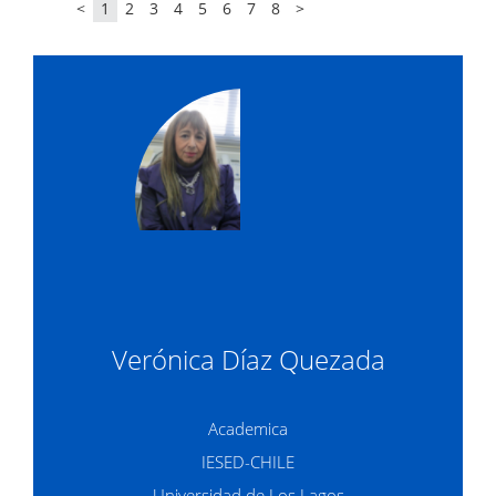
<
1
2
3
4
5
6
7
8
>
Verónica Díaz Quezada
Academica
IESED-CHILE
Universidad de Los Lagos