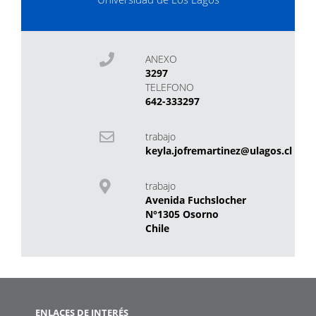
ANEXO
3297
TELEFONO
642-333297
trabajo
keyla.jofremartinez@ulagos.cl
trabajo
Avenida Fuchslocher
N°1305 Osorno
Chile
ENLACES DE INTERÉS