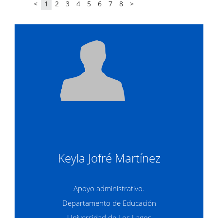
<
1
2
3
4
5
6
7
8
>
Keyla Jofré Martínez
Apoyo administrativo.
Departamento de Educación
Universidad de Los Lagos