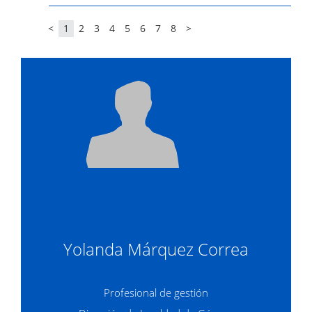
<
1
2
3
4
5
6
7
8
>
Yolanda Márquez Correa
Profesional de gestión