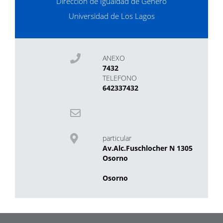
Dirección de Igualdad de Género
Universidad de Los Lagos
ANEXO
7432
TELEFONO
642337432
particular
Av.Alc.Fuschlocher N 1305
Osorno
Osorno