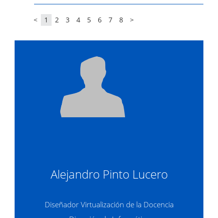
<
1
2
3
4
5
6
7
8
>
Alejandro Pinto Lucero
Diseñador Virtualización de la Docencia