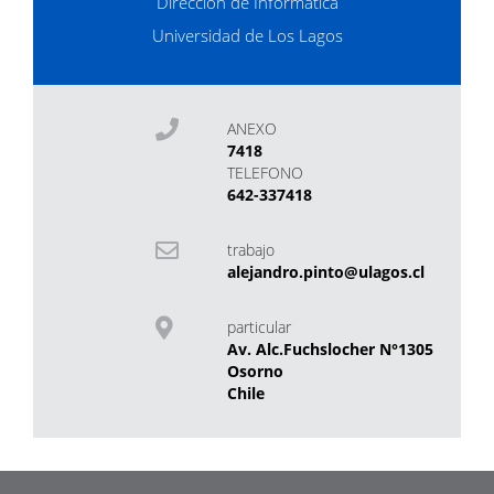
Dirección de Informática
Universidad de Los Lagos
ANEXO
7418
TELEFONO
642-337418
trabajo
alejandro.pinto@ulagos.cl
particular
Av. Alc.Fuchslocher N°1305
Osorno
Chile