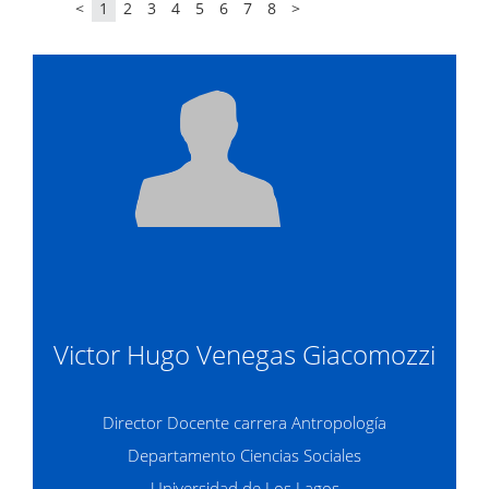
<
1
2
3
4
5
6
7
8
>
Victor Hugo Venegas Giacomozzi
Director Docente carrera Antropología
Departamento Ciencias Sociales
Universidad de Los Lagos