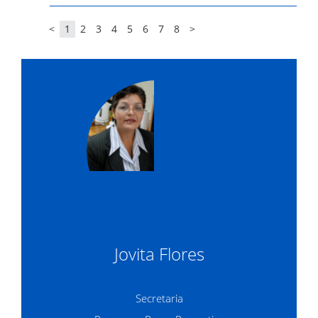
<
1
2
3
4
5
6
7
8
>
Jovita Flores
Secretaria