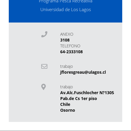
Programa Pesca Recreativa
Universidad de Los Lagos
ANEXO
3108
TELEFONO
64-2333108
trabajo
jfloresgreau@ulagos.cl
trabajo
Av.Alc.Fuschlocher N?1305
Pab.de Cs 1er piso
Chile
Osorno