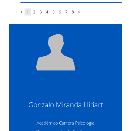
<
1
2
3
4
5
6
7
8
>
Gonzalo Miranda Hiriart
Académico Carrera Psicología