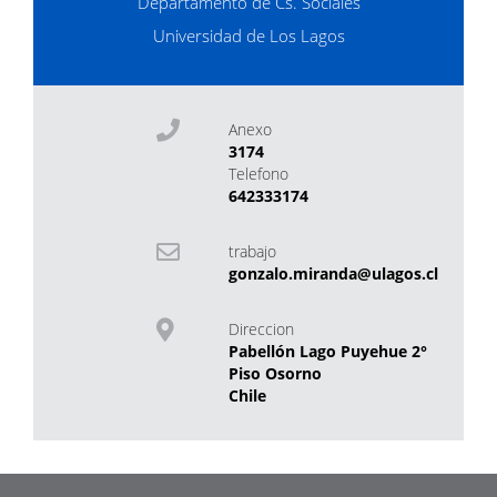
Departamento de Cs. Sociales
Universidad de Los Lagos
Anexo
3174
Telefono
642333174
trabajo
gonzalo.miranda@ulagos.cl
Direccion
Pabellón Lago Puyehue 2°
Piso Osorno
Chile