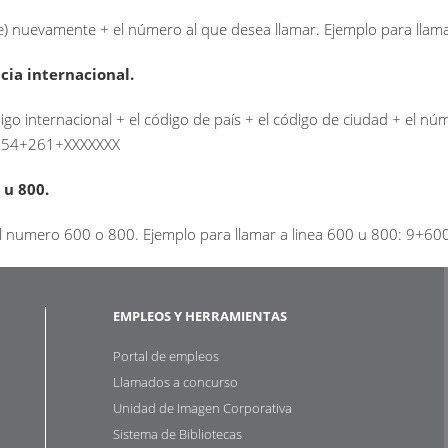
e) nuevamente + el número al que desea llamar. Ejemplo para llama
cia internacional.
igo internacional + el código de país + el código de ciudad + el n
0+54+261+XXXXXXX
 u 800.
 el numero 600 o 800. Ejemplo para llamar a linea 600 u 800: 9+
EMPLEOS Y HERRAMIENTAS
Portal de empleos
Llamados a concurso
Unidad de Imagen Corporativa
Sistema de Bibliotecas