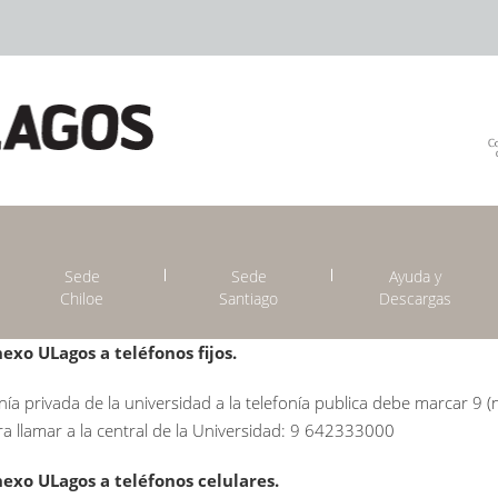
Sede
Sede
Ayuda y
Chiloe
Santiago
Descargas
xo ULagos a teléfonos fijos.
onía privada de la universidad a la telefonía publica debe marcar 9 
ra llamar a la central de la Universidad: 9 642333000
exo ULagos a teléfonos celulares.