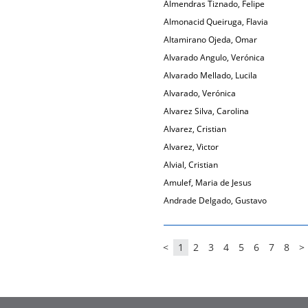
Almendras Tiznado, Felipe
Almonacid Queiruga, Flavia
Altamirano Ojeda, Omar
Alvarado Angulo, Verónica
Alvarado Mellado, Lucila
Alvarado, Verónica
Alvarez Silva, Carolina
Alvarez, Cristian
Alvarez, Victor
Alvial, Cristian
Amulef, Maria de Jesus
Andrade Delgado, Gustavo
<
1
2
3
4
5
6
7
8
>