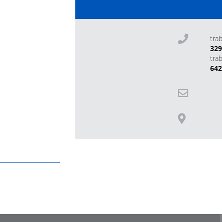
tra
32
tra
64