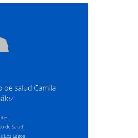
o de salud Camila
ález
ntes
o de Salud
de Los Lagos