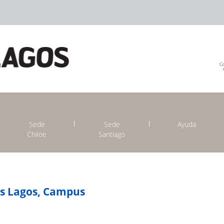
Sede
Sede
Ayuda
Chiloe
Santiago
os Lagos, Campus