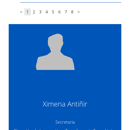
<
1
2
3
4
5
6
7
8
>
Ximena Antiñir
Secretaria