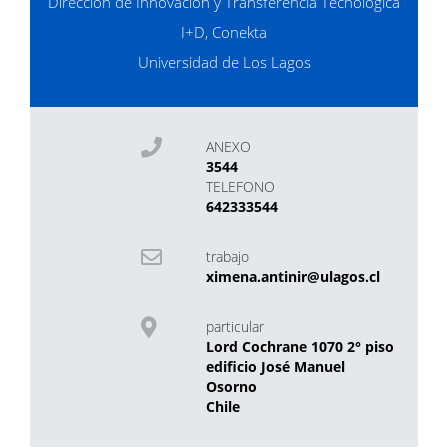
Dirección de Innovación y Transferencia Tecnológica
I+D, Conekta
Universidad de Los Lagos
ANEXO
3544
TELEFONO
642333544
trabajo
ximena.antinir@ulagos.cl
particular
Lord Cochrane 1070 2° piso
edificio José Manuel
Osorno
Chile