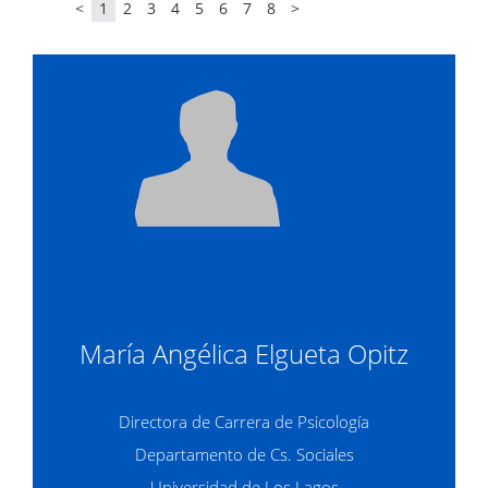
<
1
2
3
4
5
6
7
8
>
María Angélica Elgueta Opitz
Directora de Carrera de Psicología
Departamento de Cs. Sociales
Universidad de Los Lagos