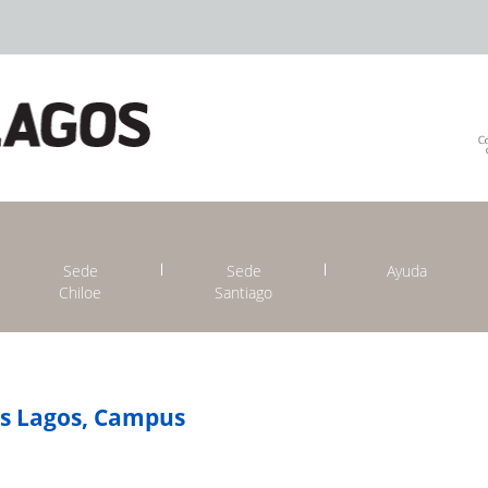
Sede
Sede
Ayuda
Chiloe
Santiago
os Lagos, Campus