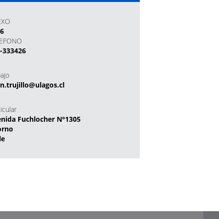
EXO
26
LEFONO
-333426
bajo
ian.trujillo@ulagos.cl
icular
nida Fuchlocher N°1305
orno
le