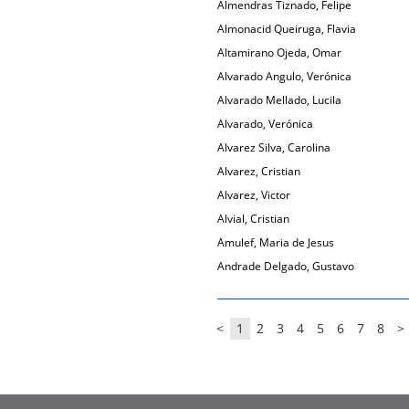
Almendras Tiznado, Felipe
Almonacid Queiruga, Flavia
Altamirano Ojeda, Omar
Alvarado Angulo, Verónica
Alvarado Mellado, Lucila
Alvarado, Verónica
Alvarez Silva, Carolina
Alvarez, Cristian
Alvarez, Victor
Alvial, Cristian
Amulef, Maria de Jesus
Andrade Delgado, Gustavo
<
1
2
3
4
5
6
7
8
>