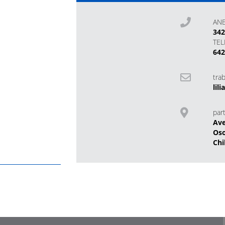
AN
34
TE
642
tra
lil
part
Ave
Os
Chi