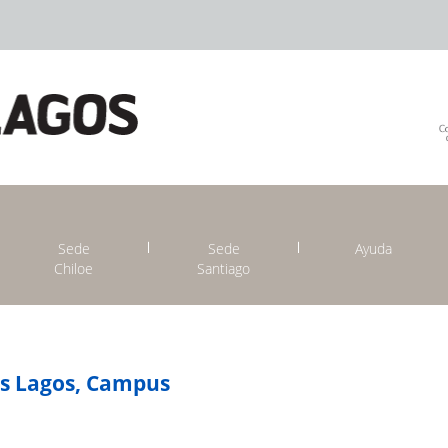
Sede
Sede
Ayuda
Chiloe
Santiago
os Lagos, Campus