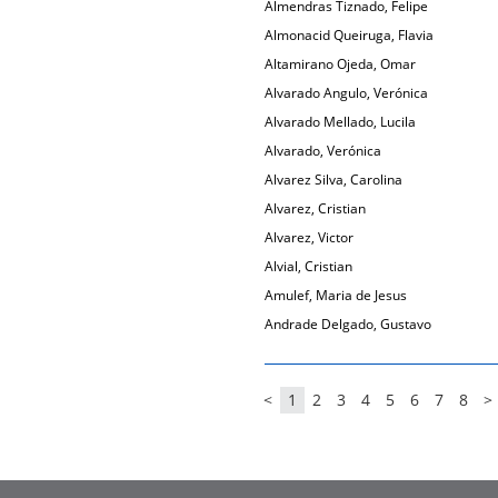
Almendras Tiznado, Felipe
Almonacid Queiruga, Flavia
Altamirano Ojeda, Omar
Alvarado Angulo, Verónica
Alvarado Mellado, Lucila
Alvarado, Verónica
Alvarez Silva, Carolina
Alvarez, Cristian
Alvarez, Victor
Alvial, Cristian
Amulef, Maria de Jesus
Andrade Delgado, Gustavo
<
1
2
3
4
5
6
7
8
>