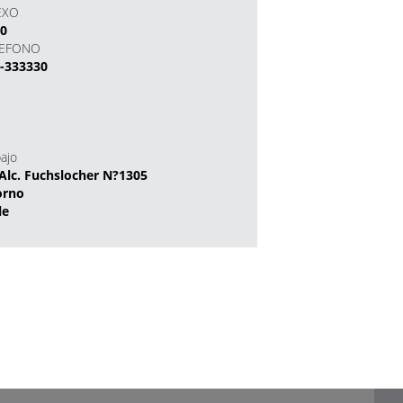
EXO
30
LEFONO
-333330
bajo
Alc. Fuchslocher N?1305
orno
le