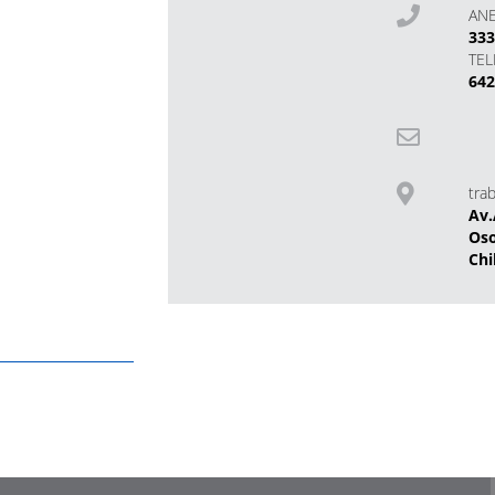
AN
33
TE
642
tra
Av.
Os
Chi