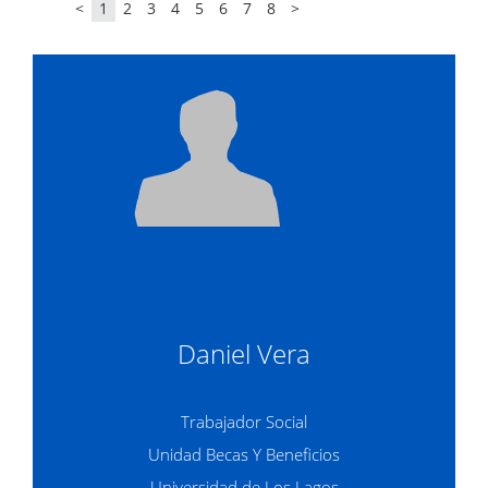
<
1
2
3
4
5
6
7
8
>
Daniel Vera
Trabajador Social
Unidad Becas Y Beneficios
Universidad de Los Lagos