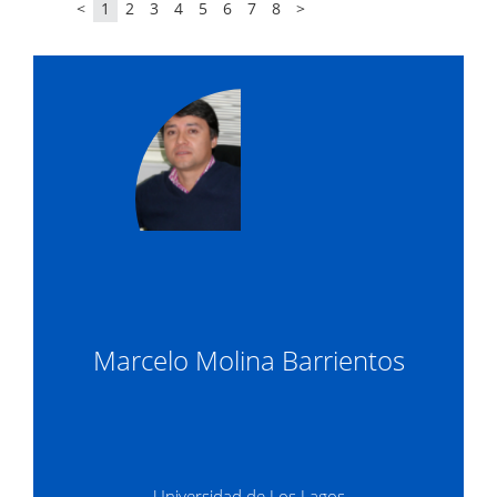
<
1
2
3
4
5
6
7
8
>
Marcelo Molina Barrientos
Universidad de Los Lagos