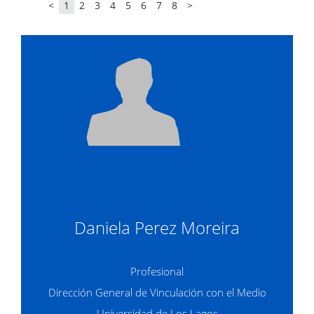
<
1
2
3
4
5
6
7
8
>
Daniela Perez Moreira
Profesional
Dirección General de Vinculación con el Medio
Universidad de Los Lagos