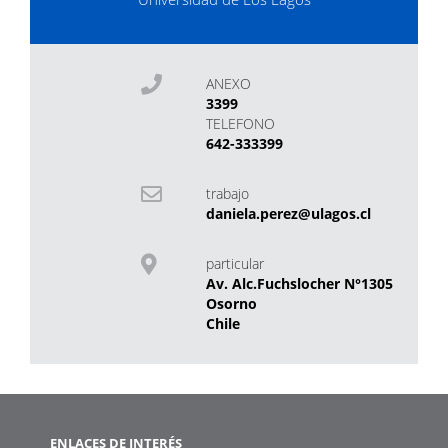
ANEXO
3399
TELEFONO
642-333399
trabajo
daniela.perez@ulagos.cl
particular
Av. Alc.Fuchslocher N°1305
Osorno
Chile
ENLACES DE INTERÉS