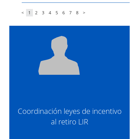
<
1
2
3
4
5
6
7
8
>
Coordinación leyes de incentivo
al retiro LIR