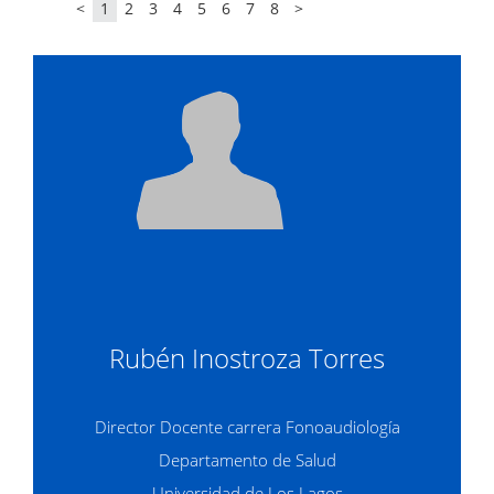
<
1
2
3
4
5
6
7
8
>
Rubén Inostroza Torres
Director Docente carrera Fonoaudiología
Departamento de Salud
Universidad de Los Lagos