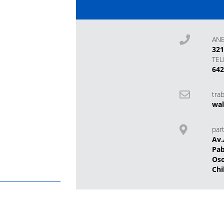
AN
32
TE
642
tra
wal
part
Av.
Pab
Os
Chi