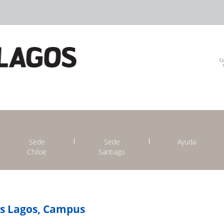
Sede
Sede
Ayuda
Chiloe
Santiago
os Lagos, Campus