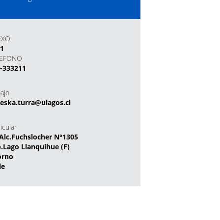
EXO
11
LEFONO
-333211
bajo
eska.turra@ulagos.cl
icular
Alc.Fuchslocher N°1305
.Lago Llanquihue (F)
orno
le