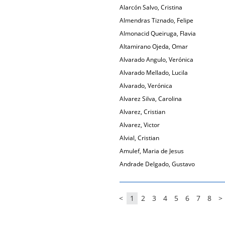
Alarcón Salvo, Cristina
Almendras Tiznado, Felipe
Almonacid Queiruga, Flavia
Altamirano Ojeda, Omar
Alvarado Angulo, Verónica
Alvarado Mellado, Lucila
Alvarado, Verónica
Alvarez Silva, Carolina
Alvarez, Cristian
Alvarez, Victor
Alvial, Cristian
Amulef, Maria de Jesus
Andrade Delgado, Gustavo
<
1
2
3
4
5
6
7
8
>