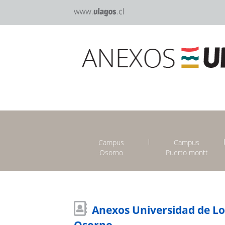
Campus
Campus
Osorno
Puerto montt
Anexos Universidad de L
Osorno