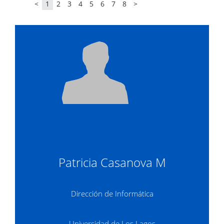
<
1
2
3
4
5
6
7
8
>
Patricia Casanova M
Dirección de Informática
Universidad de Los Lagos