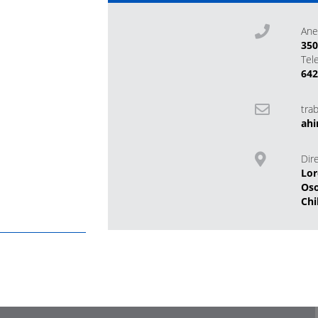
Ane
35
Tel
642
tra
ahi
Dir
Lor
Os
Chi