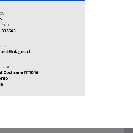
xo
05
efono
-333505
bajo
nost@ulagos.cl
eccion
d Cochrane Nº1046
orno
le