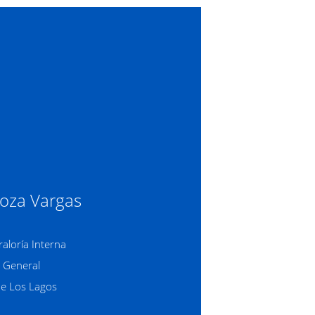
roza Vargas
raloría Interna
a General
de Los Lagos