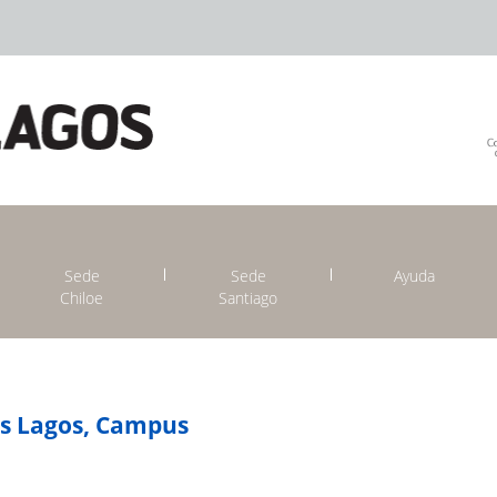
Sede
Sede
Ayuda
Chiloe
Santiago
os Lagos, Campus