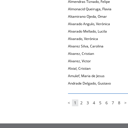
Almendras Tiznado, Felipe
Almonacid Queiruga, Flavia
Altamirano Ojeda, Omar
Alvarado Angulo, Verónica
Alvarado Mellado, Lucila
Alvarado, Verónica
Alvarez Silva, Carolina
Alvarez, Cristian
Alvarez, Victor
Alvial, Cristian
Amulef, Maria de Jesus
Andrade Delgado, Gustavo
<
1
2
3
4
5
6
7
8
>