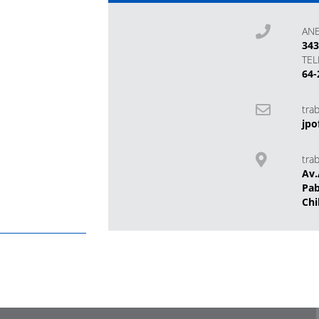
AN
34
TE
64-
tra
jpo
tra
Av.
Pab
Chi