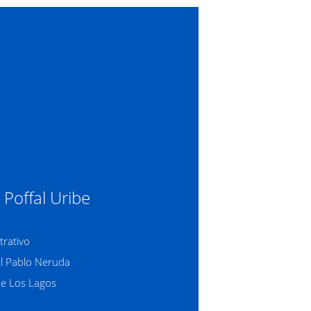
 Poffal Uribe
trativo
al Pablo Neruda
de Los Lagos