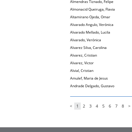
Almendras Tiznado, Felipe
Almonacid Queiruga, Flavia
Altamirano Ojeda, Omar
Alvarado Angulo, Verónica
Alvarado Mellado, Lucila
Alvarado, Verónica
Alvarez Silva, Carolina
Alvarez, Cristian
Alvarez, Victor
Alvial, Cristian
Amulef, Maria de Jesus
Andrade Delgado, Gustavo
<
1
2
3
4
5
6
7
8
>