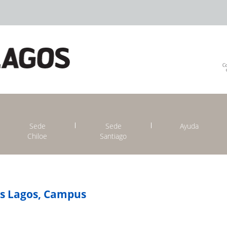
Sede
Sede
Ayuda
Chiloe
Santiago
os Lagos, Campus