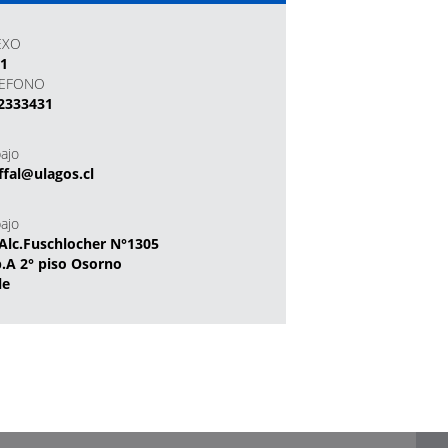
EXO
31
LEFONO
2333431
bajo
ffal@ulagos.cl
bajo
Alc.Fuschlocher N°1305
.A 2° piso Osorno
le