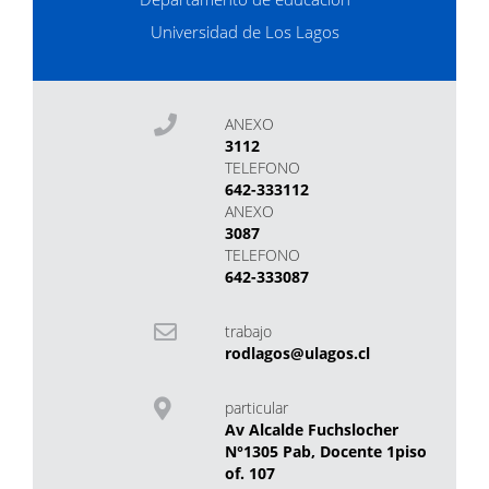
Universidad de Los Lagos
ANEXO
3112
TELEFONO
642-333112
ANEXO
3087
TELEFONO
642-333087
trabajo
rodlagos@ulagos.cl
particular
Av Alcalde Fuchslocher
N°1305 Pab, Docente 1piso
of. 107