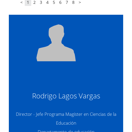
<
1
2
3
4
5
6
7
8
>
Rodrigo Lagos Vargas
Director - Jefe Programa Magíster en Ciencias de la
Educación
Departamento de educación