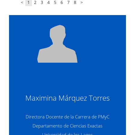
<
1
2
3
4
5
6
7
8
>
Maximina Márquez Torres
Directora Docente de la Carrera de PMyC
Departamento de Ciencias Exactas
Universidad de los Lagos