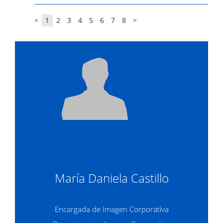
<
1
2
3
4
5
6
7
8
>
María Daniela Castillo
Encargada de Imagen Corporativa