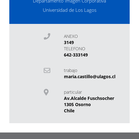
Departamento Imagen Corporativa
Universidad de Los Lagos
ANEXO
3149
TELEFONO
642-333149
trabajo
maria.castillo@ulagos.cl
particular
Av.Alcalde Fuschsocher
1305 Osorno
Chile