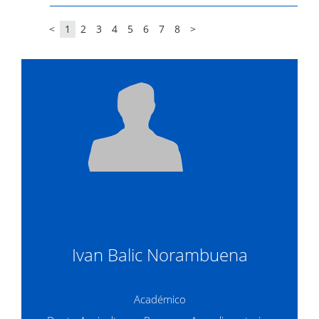
<
1
2
3
4
5
6
7
8
>
Ivan Balic Norambuena
Académico