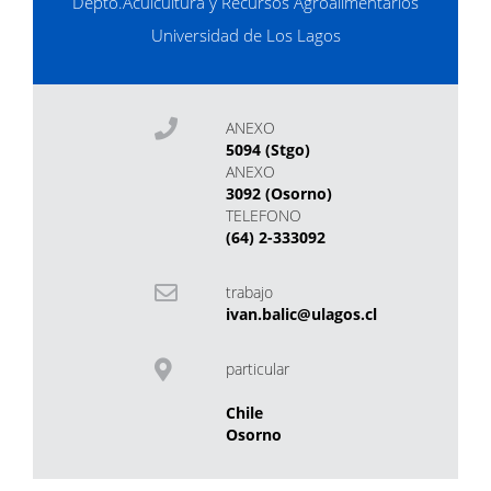
Depto.Acuicultura y Recursos Agroalimentarios
Universidad de Los Lagos
ANEXO
5094 (Stgo)
ANEXO
3092 (Osorno)
TELEFONO
(64) 2-333092
trabajo
ivan.balic@ulagos.cl
particular
Chile
Osorno