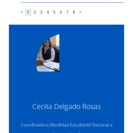
<
1
2
3
4
5
6
7
8
>
Cecilia Delgado Rosas
Coordinadora Movilidad Estudiantil Nacional e