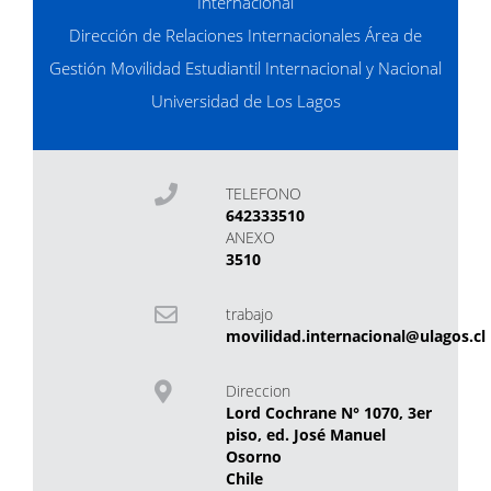
Internacional
Dirección de Relaciones Internacionales Área de
Gestión Movilidad Estudiantil Internacional y Nacional
Universidad de Los Lagos
TELEFONO
642333510
ANEXO
3510
trabajo
movilidad.internacional@ulagos.cl
Direccion
Lord Cochrane N° 1070, 3er
piso, ed. José Manuel
Osorno
Chile