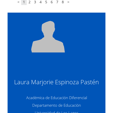
<
1
2
3
4
5
6
7
8
>
Laura Marjorie Espinoza Pastén
Académica de Educación Diferencial
Departamento de Educación
Universidad de Los Lagos