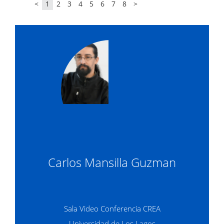
<
1
2
3
4
5
6
7
8
>
Carlos Mansilla Guzman
Sala Video Conferencia CREA
Universidad de Los Lagos