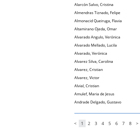
Alarcón Salvo, Cristina
Almendras Tiznado, Felipe
Almonacid Queiruga, Flavia
Altamirano Ojeda, Omar
Alvarado Angulo, Verónica
Alvarado Mellado, Lucila
Alvarado, Verónica
Alvarez Silva, Carolina
Alvarez, Cristian
Alvarez, Victor
Alvial, Cristian
Amulef, Maria de Jesus
Andrade Delgado, Gustavo
<
1
2
3
4
5
6
7
8
>