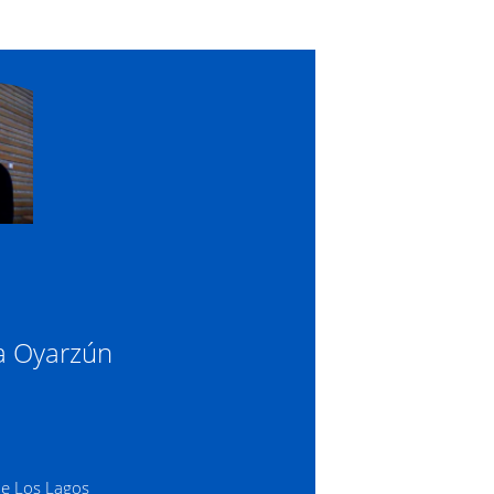
oa Oyarzún
de Los Lagos