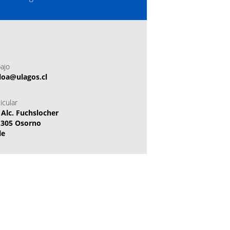
bajo
loa@ulagos.cl
icular
 Alc. Fuchslocher
1305 Osorno
le