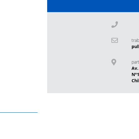
tra
pul
part
Av.
N°
Chi