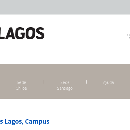
Sede
Sede
Ayuda
Chiloe
Santiago
os Lagos, Campus