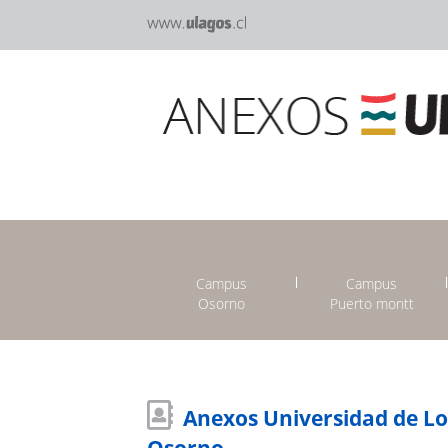
Campus
Campus
Osorno
Puerto montt
Anexos Universidad de L
Osorno