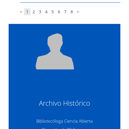
<
1
2
3
4
5
6
7
8
>
Archivo Histórico
Bibliotecóloga Ciencia Abierta