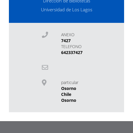
Dirección de Bibliotecas
Universidad de Los Lagos
ANEXO
7427
TELEFONO
642337427
particular
Osorno
Chile
Osorno