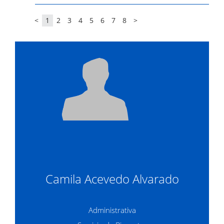
<
1
2
3
4
5
6
7
8
>
Camila Acevedo Alvarado
Administrativa