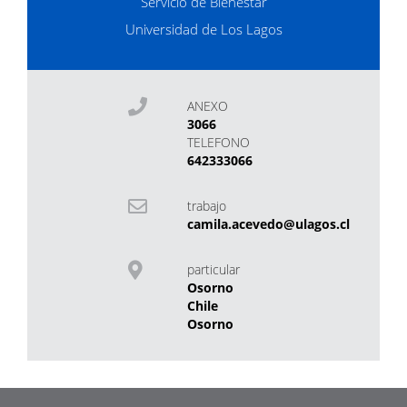
Servicio de Bienestar
Universidad de Los Lagos
ANEXO
3066
TELEFONO
642333066
trabajo
camila.acevedo@ulagos.cl
particular
Osorno
Chile
Osorno