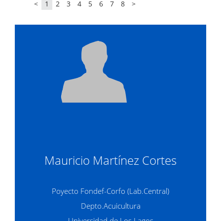
<
1
2
3
4
5
6
7
8
>
Mauricio Martínez Cortes
Poyecto Fondef-Corfo (Lab.Central)
Depto.Acuicultura
Universidad de Los Lagos