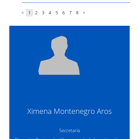
<
1
2
3
4
5
6
7
8
>
Ximena Montenegro Aros
Secretaria