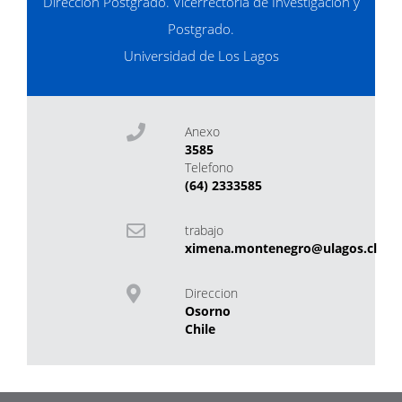
Dirección Postgrado. Vicerrectoría de Investigación y
Postgrado.
Universidad de Los Lagos
Anexo
3585
Telefono
(64) 2333585
trabajo
ximena.montenegro@ulagos.cl
Direccion
Osorno
Chile