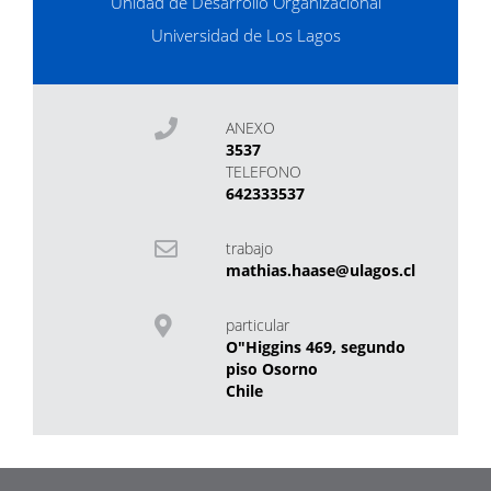
Unidad de Desarrollo Organizacional
Universidad de Los Lagos
ANEXO
3537
TELEFONO
642333537
trabajo
mathias.haase@ulagos.cl
particular
O"Higgins 469, segundo
piso Osorno
Chile