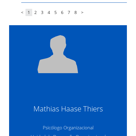
<
1
2
3
4
5
6
7
8
>
Mathias Haase Thiers
Psicólogo Organizacional