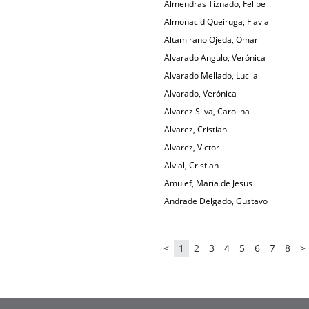
Almendras Tiznado, Felipe
Almonacid Queiruga, Flavia
Altamirano Ojeda, Omar
Alvarado Angulo, Verónica
Alvarado Mellado, Lucila
Alvarado, Verónica
Alvarez Silva, Carolina
Alvarez, Cristian
Alvarez, Victor
Alvial, Cristian
Amulef, Maria de Jesus
Andrade Delgado, Gustavo
<
1
2
3
4
5
6
7
8
>