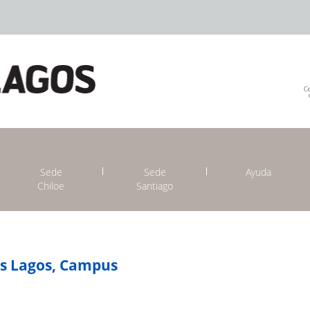
Sede
Sede
Ayuda
Chiloe
Santiago
os Lagos, Campus