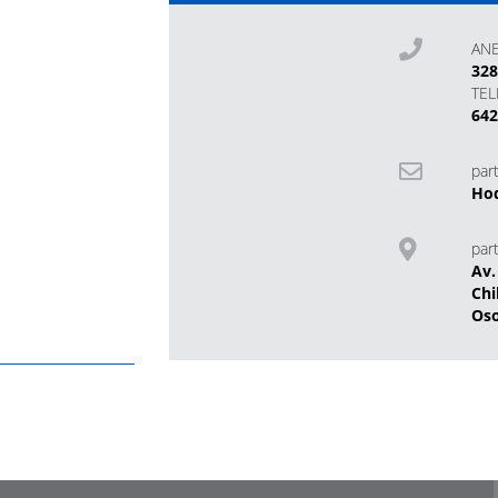
AN
32
TE
642
part
Hod
part
Av.
Chi
Os