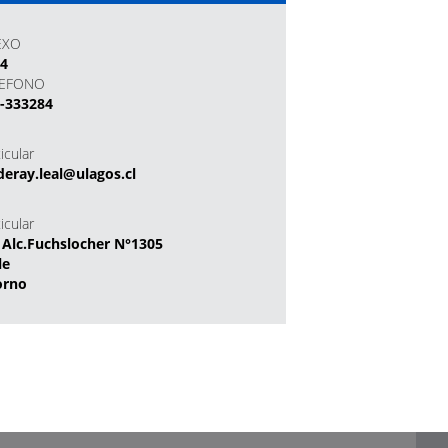
EXO
84
LEFONO
-333284
icular
eray.leal@ulagos.cl
icular
 Alc.Fuchslocher N°1305
le
orno