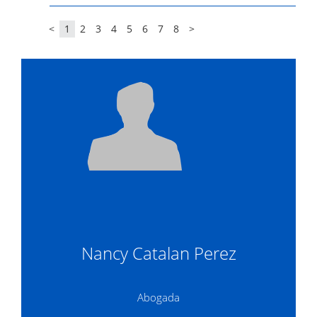
<
1
2
3
4
5
6
7
8
>
Nancy Catalan Perez
Abogada