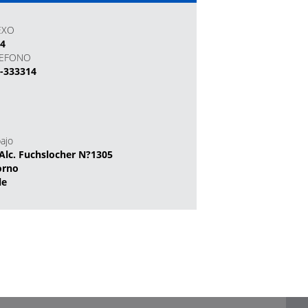
EXO
14
LEFONO
-333314
bajo
Alc. Fuchslocher N?1305
orno
le