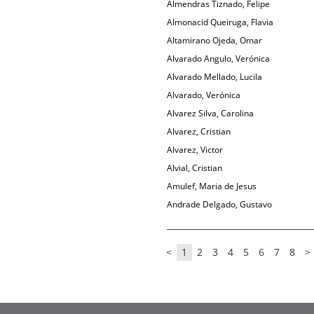
Almendras Tiznado, Felipe
Almonacid Queiruga, Flavia
Altamirano Ojeda, Omar
Alvarado Angulo, Verónica
Alvarado Mellado, Lucila
Alvarado, Verónica
Alvarez Silva, Carolina
Alvarez, Cristian
Alvarez, Victor
Alvial, Cristian
Amulef, Maria de Jesus
Andrade Delgado, Gustavo
<
1
2
3
4
5
6
7
8
>