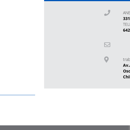
AN
33
TE
642
tra
Av.
Os
Chi