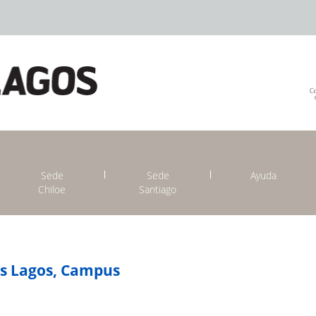
Sede
Sede
Ayuda
Chiloe
Santiago
os Lagos, Campus