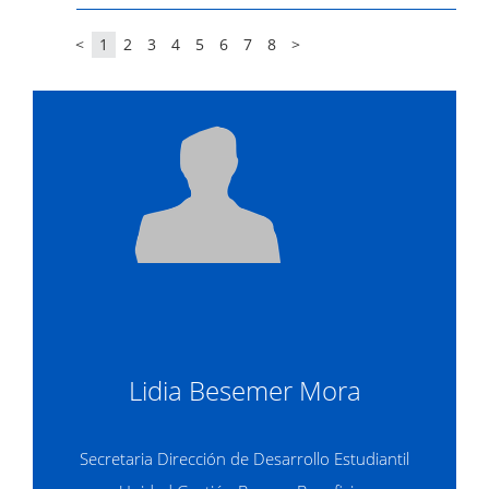
<
1
2
3
4
5
6
7
8
>
Lidia Besemer Mora
Secretaria Dirección de Desarrollo Estudiantil