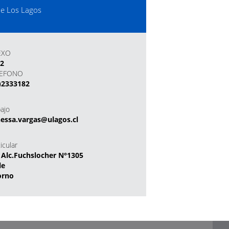
de Los Lagos
EXO
82
LEFONO
)2333182
bajo
essa.vargas@ulagos.cl
icular
 Alc.Fuchslocher N°1305
le
orno