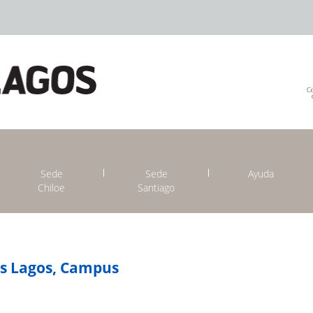
Sede
Sede
Ayuda
Chiloe
Santiago
os Lagos, Campus