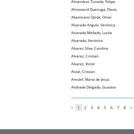
Almendras Tiznado, Felipe
Almonacid Queiruga, Flavia
Altamirano Ojeda, Omar
Alvarado Angulo, Verónica
Alvarado Mellado, Lucila
Alvarado, Verónica
Alvarez Silva, Carolina
Alvarez, Cristian
Alvarez, Victor
Alvial, Cristian
Amulef, Maria de Jesus
Andrade Delgado, Gustavo
<
1
2
3
4
5
6
7
8
>