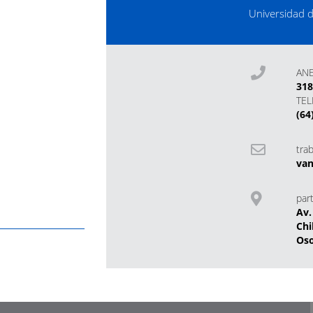
Universidad 
AN
31
TE
(64
tra
van
part
Av.
Chi
Os