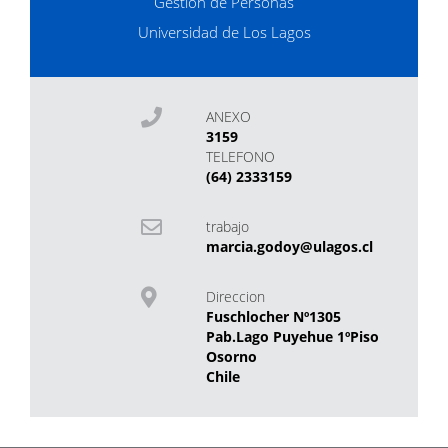
Gestión de Personas
Universidad de Los Lagos
ANEXO
3159
TELEFONO
(64) 2333159
trabajo
marcia.godoy@ulagos.cl
Direccion
Fuschlocher Nº1305
Pab.Lago Puyehue 1ºPiso
Osorno
Chile