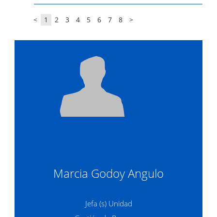
<
1
2
3
4
5
6
7
8
>
Marcia Godoy Angulo
Jefa (s) Unidad