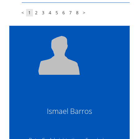
<
1
2
3
4
5
6
7
8
>
Ismael Barros