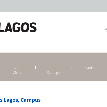
Sede
Sede
Ayuda
Chiloe
Santiago
os Lagos, Campus