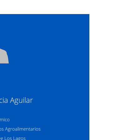
cia Aguilar
mico
os Agroalimentarios
De Los Lagos