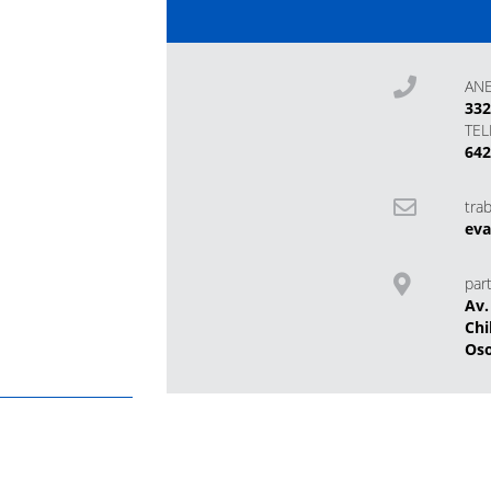
AN
33
TE
64
tra
eva
part
Av.
Chi
Os