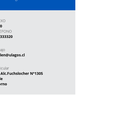
EXO
20
LEFONO
2333320
bajo
len@ulagos.cl
icular
 Alc.Fuchslocher N°1305
le
orno