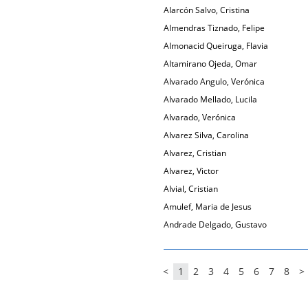
Alarcón Salvo, Cristina
Almendras Tiznado, Felipe
Almonacid Queiruga, Flavia
Altamirano Ojeda, Omar
Alvarado Angulo, Verónica
Alvarado Mellado, Lucila
Alvarado, Verónica
Alvarez Silva, Carolina
Alvarez, Cristian
Alvarez, Victor
Alvial, Cristian
Amulef, Maria de Jesus
Andrade Delgado, Gustavo
<
1
2
3
4
5
6
7
8
>