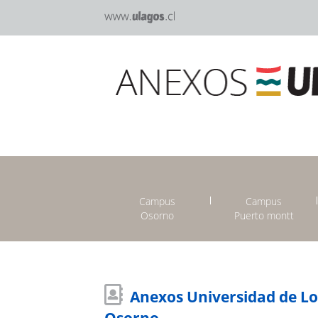
Campus
Campus
Osorno
Puerto montt
Anexos Universidad de L
Osorno