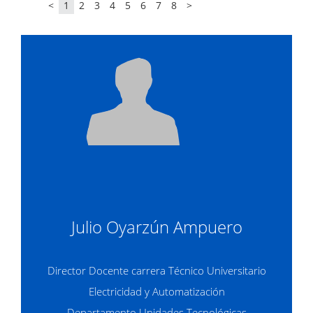
<
1
2
3
4
5
6
7
8
>
Julio Oyarzún Ampuero
Director Docente carrera Técnico Universitario
Electricidad y Automatización
Departamento Unidades Tecnológicas