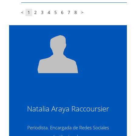
<
1
2
3
4
5
6
7
8
>
Natalia Araya Raccoursier
Periodista. Encargada de Redes Sociales